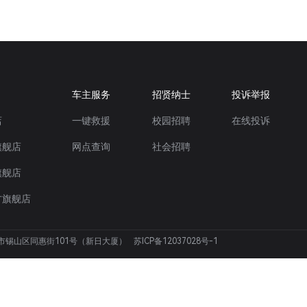
车主服务
招贤纳士
投诉举报
店
一键救援
校园招聘
在线投诉
旗舰店
网点查询
社会招聘
旗舰店
方旗舰店
锡市锡山区同惠街101号（新日大厦）
苏ICP备12037028号-1